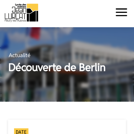
Panneau de gestion des cookies
Aller
au
contenu
Actualité
Découverte de Berlin
DATE