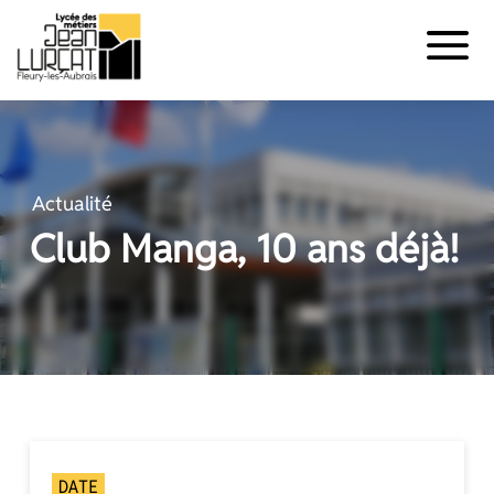
Panneau de gestion des cookies
Aller
au
contenu
Actualité
Club Manga, 10 ans déjà!
DATE