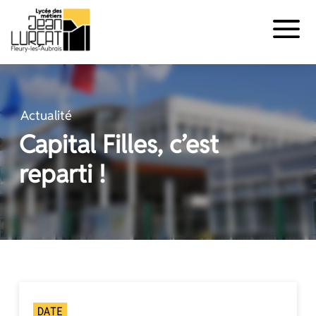
Panneau de gestion des cookies
Aller
au
contenu
Actualité
Capital Filles, c’est
reparti !
DATE