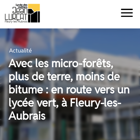
Panneau de gestion des cookies
Aller
au
contenu
Actualité
Avec les micro-forêts,
plus de terre, moins de
bitume : en route vers un
lycée vert, à Fleury-les-
Aubrais