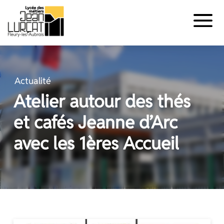
Panneau de gestion des cookies
Aller
au
contenu
Actualité
Atelier autour des thés
et cafés Jeanne d’Arc
avec les 1ères Accueil