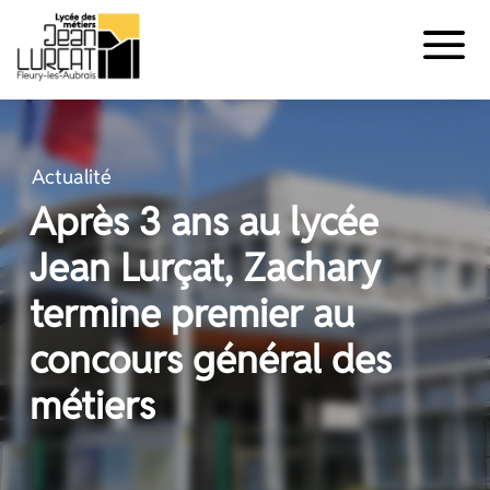
Panneau de gestion des cookies
Aller
au
contenu
Actualité
Après 3 ans au lycée
Jean Lurçat, Zachary
termine premier au
concours général des
métiers