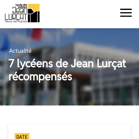
Panneau de gestion des cookies
Aller
au
contenu
Actualité
7 lycéens de Jean Lurçat
récompensés
DATE